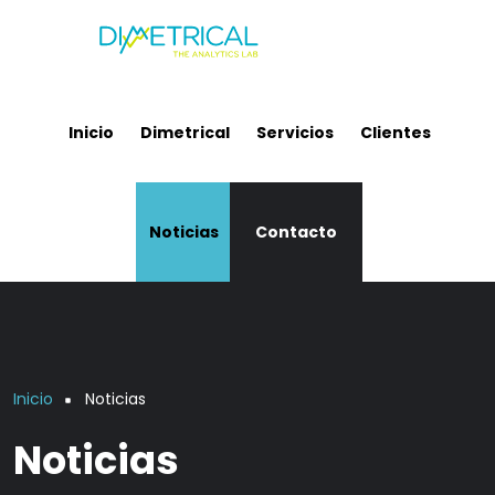
Pasar al contenido principal
Inicio
Dimetrical
Servicios
Clientes
Noticias
Contacto
Sobrescribir enlaces de ayu
Inicio
Noticias
Noticias